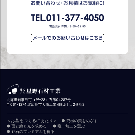
北海道知事許可（般–28）石第04287号
〒061-1274 北広島市大曲工業団地5丁目2番地2
＜お墓をつくるにあたり＞
● 究極の美をめざす
● 面と線と光を求める
● 唯一無二を選ぶ
● 銘石のプレミアムを得る