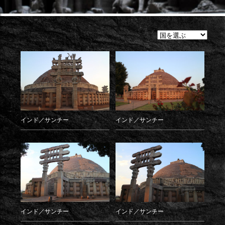
各
国
の
石
像
美
術
を
見
る
インド／サンチー
インド／サンチー
インド／サンチー
インド／サンチー