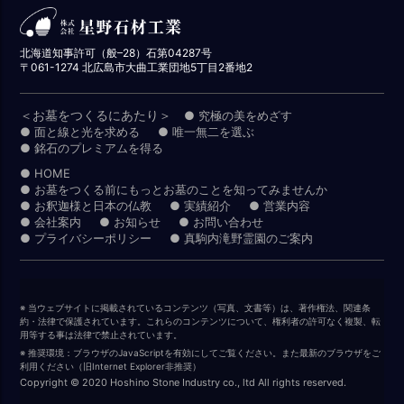
北海道知事許可（般–28）石第04287号
〒061-1274 北広島市大曲工業団地5丁目2番地2
＜お墓をつくるにあたり＞
● 究極の美をめざす
● 面と線と光を求める
● 唯一無二を選ぶ
● 銘石のプレミアムを得る
● HOME
● お墓をつくる前にもっとお墓のことを知ってみませんか
● お釈迦様と日本の仏教
● 実績紹介
● 営業内容
● 会社案内
● お知らせ
● お問い合わせ
● プライバシーポリシー
● 真駒内滝野霊園のご案内
※ 当ウェブサイトに掲載されているコンテンツ（写真、文書等）は、著作権法、関連条
約・法律で保護されています。これらのコンテンツについて、権利者の許可なく複製、転
用等する事は法律で禁止されています。
※ 推奨環境：ブラウザのJavaScriptを有効にしてご覧ください。また最新のブラウザをご
利用ください（旧Internet Explorer非推奨）
Copyright © 2020 Hoshino Stone Industry co., ltd All rights reserved.