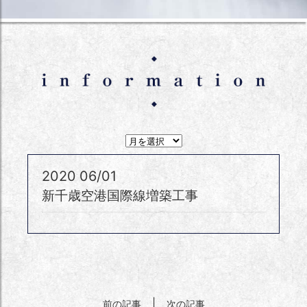
月
間
ア
ー
2020
06/01
カ
イ
新千歳空港国際線増築工事
ブ
ス
|
前の記事
次の記事