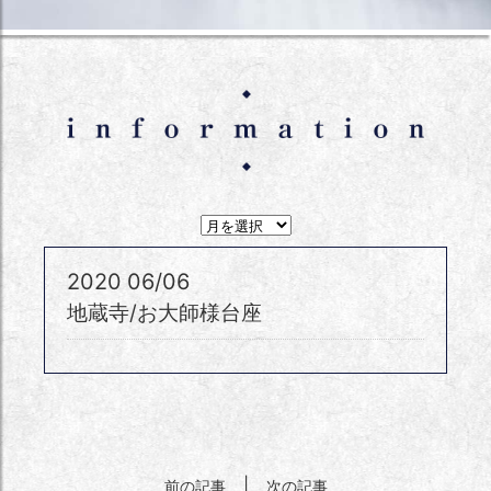
月
間
ア
ー
2020
06/06
カ
イ
地蔵寺/お大師様台座
ブ
ス
|
前の記事
次の記事