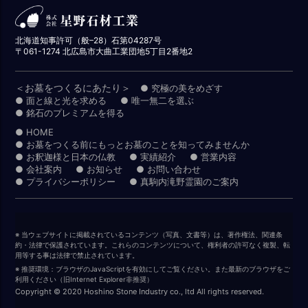
北海道知事許可（般–28）石第04287号
〒061-1274 北広島市大曲工業団地5丁目2番地2
＜お墓をつくるにあたり＞
● 究極の美をめざす
● 面と線と光を求める
● 唯一無二を選ぶ
● 銘石のプレミアムを得る
● HOME
● お墓をつくる前にもっとお墓のことを知ってみませんか
● お釈迦様と日本の仏教
● 実績紹介
● 営業内容
● 会社案内
● お知らせ
● お問い合わせ
● プライバシーポリシー
● 真駒内滝野霊園のご案内
※ 当ウェブサイトに掲載されているコンテンツ（写真、文書等）は、著作権法、関連条
約・法律で保護されています。これらのコンテンツについて、権利者の許可なく複製、転
用等する事は法律で禁止されています。
※ 推奨環境：ブラウザのJavaScriptを有効にしてご覧ください。また最新のブラウザをご
利用ください（旧Internet Explorer非推奨）
Copyright © 2020 Hoshino Stone Industry co., ltd All rights reserved.