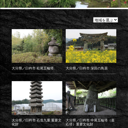
各
地
の
石
像
美
術
を
見
る
大分県／臼杵市 松尾五輪塔
大分県／臼杵市 深田の鳥居
大分県／臼杵市 石造九重 重要文
大分県／臼杵市 中尾五輪塔（嘉
化財
応塔）重要文化財