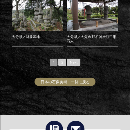
大分県／財前墓地
大分県／大分市 臼杵神社短甲形
石人
1
2
Next
日本の石像美術・一覧に戻る