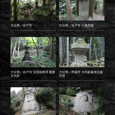
大分県／岩戸寺
大分県／岩戸寺 八角燈籠
大分県／岩戸寺 宝塔国東塔 重要
大分県／杵築市 大内家墓地宝篋
文化財
印塔