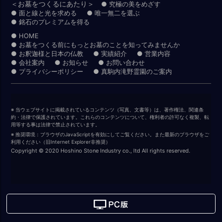
＜お墓をつくるにあたり＞
● 究極の美をめざす
● 面と線と光を求める
● 唯一無二を選ぶ
● 銘石のプレミアムを得る
● HOME
● お墓をつくる前にもっとお墓のことを知ってみませんか
● お釈迦様と日本の仏教
● 実績紹介
● 営業内容
● 会社案内
● お知らせ
● お問い合わせ
● プライバシーポリシー
● 真駒内滝野霊園のご案内
※ 当ウェブサイトに掲載されているコンテンツ（写真、文書等）は、著作権法、関連条
約・法律で保護されています。これらのコンテンツについて、権利者の許可なく複製、転
用等する事は法律で禁止されています。
※ 推奨環境：ブラウザのJavaScriptを有効にしてご覧ください。また最新のブラウザをご
利用ください（旧Internet Explorer非推奨）
Copyright © 2020 Hoshino Stone Industry co., ltd All rights reserved.